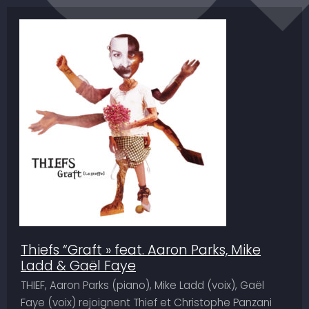
Thiefs “Graft » feat. Aaron Parks, Mike
Ladd & Gaël Faye
THIEF, Aaron Parks (piano), Mike Ladd (voix), Gaël
Faye (voix) rejoignent Thief et Christophe Panzani