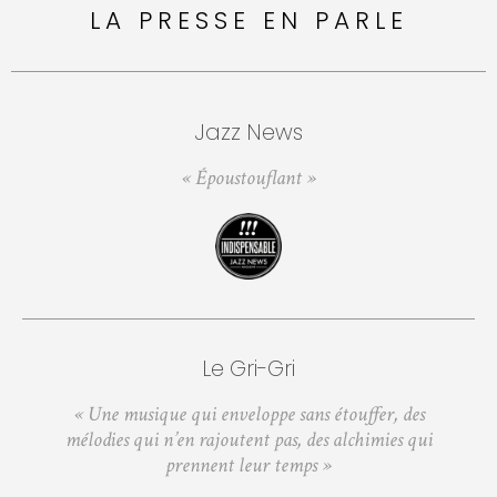
LA PRESSE EN PARLE
Jazz News
« Époustouflant »
Le Gri-Gri
« Une musique qui enveloppe sans étouffer, des
mélodies qui n’en rajoutent pas, des alchimies qui
prennent leur temps »