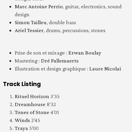
Marc Antoine Perrio
, guitar, electronics, sound
design
Simon Tailleu
, double bass
Ariel Tessier
, drums, percussions, stones
Prise de son et mixage :
Erwan Boulay
Mastering :
Dré Pallemaerts
Illustration et design graphique :
Laure Nicolaï
Track Listing
Rituel Horizon
3’35
Dreamhouse
8’32
Tones of Stone
4’01
Winds
2’45
Traya
5’00