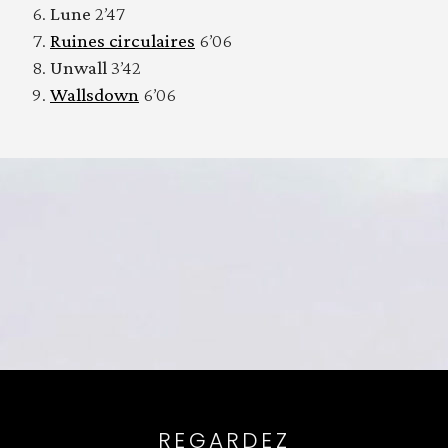
Lune
2’47
Ruines circulaires
6’06
Unwall
3’42
Wallsdown
6’06
REGARDEZ