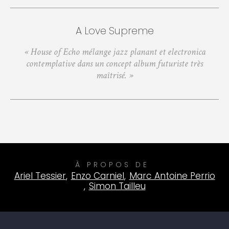
A Love Supreme
« House of Echo mélange jazz planant et electronica
contemplative dans un concept album futuriste très
maîtrisé. »
À PROPOS DE
Ariel Tessier
,
Enzo Carniel
,
Marc Antoine Perrio
,
Simon Tailleu